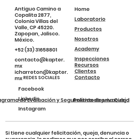
Antiguo Camino a
Home
Copalita 2877,
Laboratorio
Colonia Villas del
Valle, CP 45220.
Productos
Zapopan, Jalisco.
Nosotros
México.
Academy
+52 (33) 31658801
Inspecciones
contacto@kapter.
Recursos
mx
Clientes
icharreton@kapter.
Contacto
REDES SOCIALES
mx
Facebook
Linkedin
agrama de Evaluación y Seguimiento de una Queja
Política de privacidad
Instagram
Si tiene cualquier felicitación, queja, denuncia o