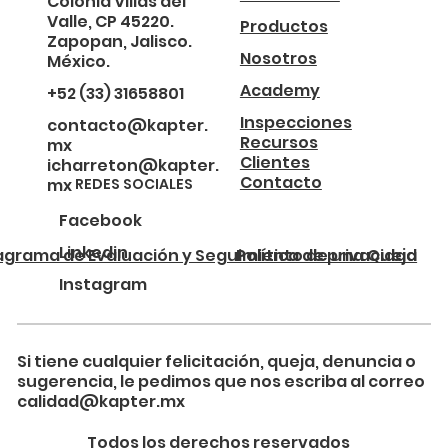
Colonia Villas del
Valle, CP 45220.
Productos
Zapopan, Jalisco.
Nosotros
México.
Academy
+52 (33) 31658801
Inspecciones
contacto@kapter.
Recursos
mx
Clientes
icharreton@kapter.
Contacto
REDES SOCIALES
mx
Facebook
Linkedin
agrama de Evaluación y Seguimiento de una Queja
Política de privacidad
Instagram
Si tiene cualquier felicitación, queja, denuncia o
sugerencia, le pedimos que nos escriba al correo
calidad@kapter.mx
Todos los derechos reservados