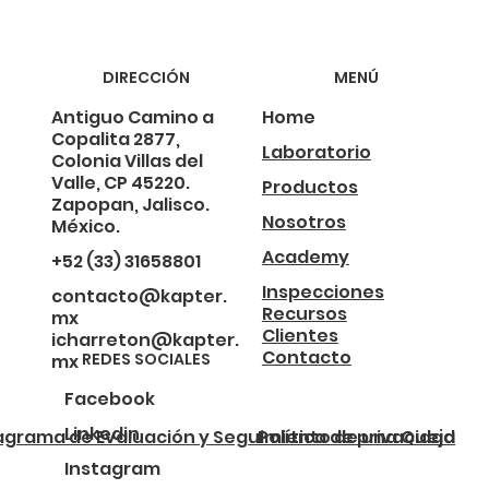
DIRECCIÓN
MENÚ
Antiguo Camino a
Home
Copalita 2877,
Laboratorio
Colonia Villas del
Valle, CP 45220.
Productos
Zapopan, Jalisco.
Nosotros
México.
Academy
+52 (33) 31658801
Inspecciones
contacto@kapter.
Recursos
mx
Clientes
icharreton@kapter.
Contacto
REDES SOCIALES
mx
Facebook
Linkedin
agrama de Evaluación y Seguimiento de una Queja
Política de privacidad
Instagram