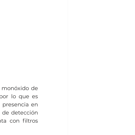
l monóxido de 
or lo que es 
 presencia en 
 de detección 
a con filtros 