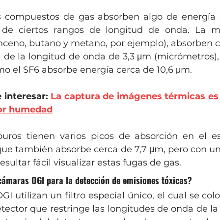
 compuestos de gas absorben algo de energía de
 de ciertos rangos de longitud de onda. La ma
nceno, butano y metano, por ejemplo), absorben ci
a de la longitud de onda de 3,3 μm (micrómetros),
 el SF6 absorbe energía cerca de 10,6 μm. 
interesar: 
La captura de imágenes térmicas es 
por humedad
uros tienen varios picos de absorción en el es
ue también absorbe cerca de 7,7 μm, pero con u
resultar fácil visualizar estas fugas de gas.
ámaras OGI para la detección de emisiones tóxicas?
I utilizan un filtro especial único, el cual se colo
etector que restringe las longitudes de onda de la