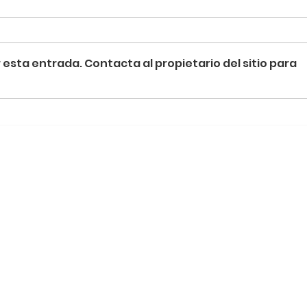
esta entrada. Contacta al propietario del sitio para
Termografía y la Revolución de la
Metro
Energía Sostenible
detrá