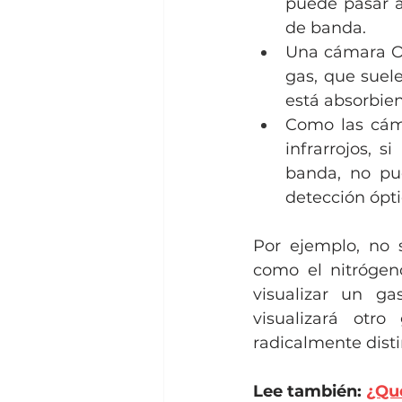
puede pasar a
de banda. 
Una cámara OG
gas, que suel
está absorbien
Como las cáma
infrarrojos, s
banda, no pu
detección ópti
Por ejemplo, no 
como el nitrógeno
visualizar un ga
visualizará otr
radicalmente disti
Lee también: 
¿Qué