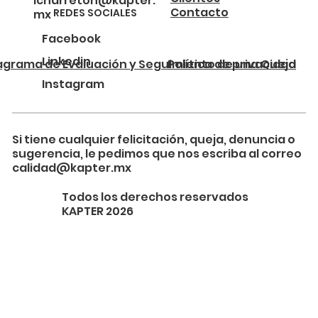
icharreton@kapter.
Contacto
REDES SOCIALES
mx
Facebook
Linkedin
agrama de Evaluación y Seguimiento de una Queja
Política de privacidad
Instagram
Si tiene cualquier felicitación, queja, denuncia o
sugerencia, le pedimos que nos escriba al correo
calidad@kapter.mx
Todos los derechos reservados
KAPTER 2026