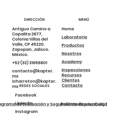
DIRECCIÓN
MENÚ
Antiguo Camino a
Home
Copalita 2877,
Laboratorio
Colonia Villas del
Valle, CP 45220.
Productos
Zapopan, Jalisco.
Nosotros
México.
Academy
+52 (33) 31658801
Inspecciones
contacto@kapter.
Recursos
mx
Clientes
icharreton@kapter.
Contacto
REDES SOCIALES
mx
Facebook
Linkedin
agrama de Evaluación y Seguimiento de una Queja
Política de privacidad
Instagram