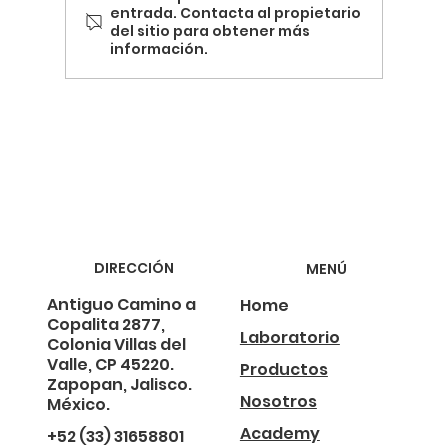
entrada. Contacta al propietario
del sitio para obtener más
información.
Termografía y la Revolución de la Energía
Sostenible
DIRECCIÓN
MENÚ
Antiguo Camino a
Home
Copalita 2877,
Laboratorio
Colonia Villas del
Valle, CP 45220.
Productos
Zapopan, Jalisco.
Nosotros
México.
Academy
+52 (33) 31658801