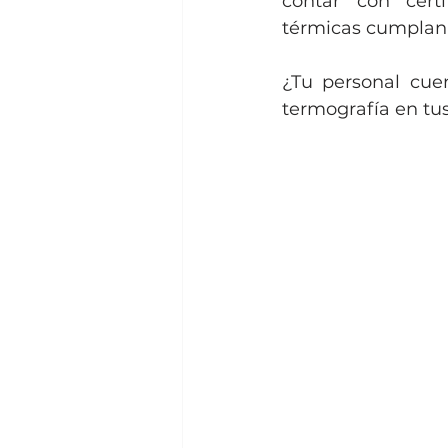
contar con certi
térmicas cumplan c
¿Tu personal cue
termografía en tu