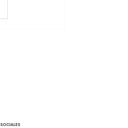
logía Térmica: La ciencia
s de la precisión del dato
 SOCIALES