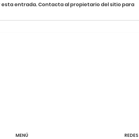
esta entrada. Contacta al propietario del sitio para
Termografía y la Revolución de la
Metro
Energía Sostenible
detrá
MENÚ
REDES