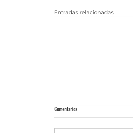
Entradas relacionadas
Certificación en Termografía: Qué
Comentarios
normas importan y por qué la
mayoría de los cursos no las
Certificación en Termografía:
cumple