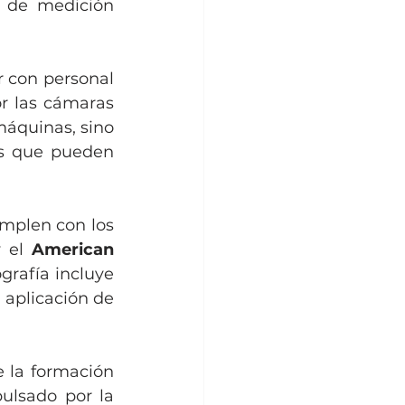
 de medición 
r con personal 
r las cámaras 
máquinas, sino 
as que pueden 
mplen con los 
y el 
American 
rafía incluye 
 aplicación de 
 la formación 
ulsado por la 