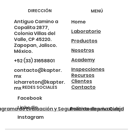
DIRECCIÓN
MENÚ
Antiguo Camino a
Home
Copalita 2877,
Laboratorio
Colonia Villas del
Valle, CP 45220.
Productos
Zapopan, Jalisco.
Nosotros
México.
Academy
+52 (33) 31658801
Inspecciones
contacto@kapter.
Recursos
mx
Clientes
icharreton@kapter.
Contacto
REDES SOCIALES
mx
Facebook
Linkedin
agrama de Evaluación y Seguimiento de una Queja
Política de privacidad
Instagram