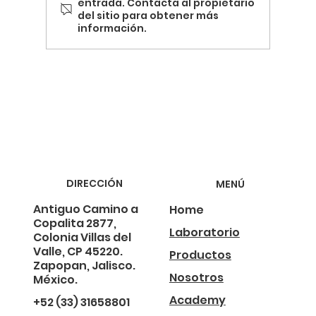
entrada. Contacta al propietario
del sitio para obtener más
información.
Termografía y la Revolución de la Energía
Sostenible
DIRECCIÓN
MENÚ
Antiguo Camino a
Home
Copalita 2877,
Laboratorio
Colonia Villas del
Valle, CP 45220.
Productos
Zapopan, Jalisco.
Nosotros
México.
Academy
+52 (33) 31658801