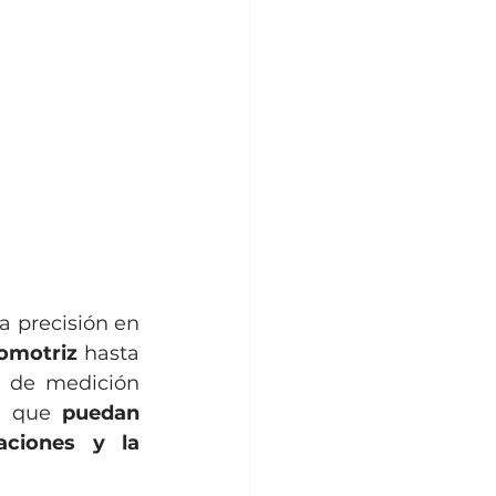
a precisión en 
tomotriz
 hasta 
 de medición 
s que 
puedan 
ciones y la 