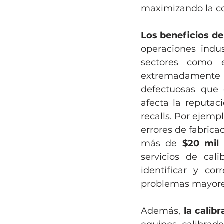
maximizando la co
Los beneficios de
operaciones indus
sectores como e
extremadamente 
defectuosas que 
afecta la reputac
recalls. Por ejemp
errores de fabrica
más de 
$20 mil 
servicios de cali
identificar y co
problemas mayore
Además, 
la calib