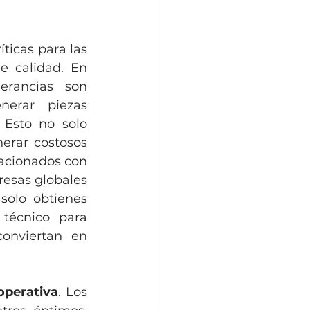
ticas para las 
e calidad. En 
rancias son 
erar piezas 
Esto no solo 
rar costosos 
lacionados con 
resas globales 
solo obtienes 
 técnico para 
onviertan en 
 operativa
. Los 