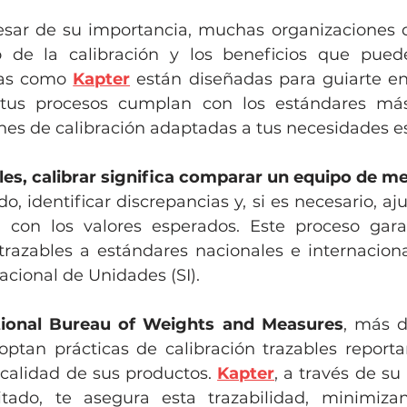
sar de su importancia, muchas organizaciones d
 de la calibración y los beneficios que puede
as como 
Kapter
 están diseñadas para guiarte en
tus procesos cumplan con los estándares más
nes de calibración adaptadas a tus necesidades es
es, calibrar significa comparar un equipo de m
, identificar discrepancias y, si es necesario, aju
con los valores esperados. Este proceso garan
razables a estándares nacionales e internaciona
acional de Unidades (SI).
tional Bureau of Weights and Measures
, más d
tan prácticas de calibración trazables reporta
a calidad de sus productos. 
Kapter
, a través de su 
itado, te asegura esta trazabilidad, minimizan