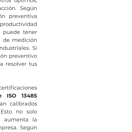
ros óptimos, 
reduciendo el riesgo de fallos y tiempos muertos en la producción. Según 
n preventiva 
productividad 
e puede tener 
 de medición 
ustriales. Si 
n preventivo 
a resolver tus 
tificaciones 
e ISO 13485 
n calibrados 
Esto no solo 
n aumenta la 
confianza de los clientes y stakeholders en los procesos de la empresa. Según 