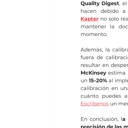
Quality Digest
, e
Kapter
 no solo re
mantener la doc
momento.
Además, la calibr
fuera de calibrac
McKinsey
 estima
un 
15-20%
 al impl
calibración en un
cuánto puedes a
Escríbenos
 un men
En conclusión, l
a 
precisión de las 