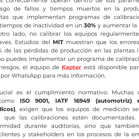
os correctamente operan dentro de sus parámet
ntas que implementan programas de calibració
 tiempos de inactividad en un 
30%
 y aumentar la 
otro lado, no calibrar los equipos regularment
ves. Estudios del 
MIT
 muestran que los errores
 de las pérdidas de producción en las plantas ind
o puedes implementar un programa de calibració
riesgos, el equipo de 
Kapter
 está disponible par
 por WhatsApp para más información.
ucial es el cumplimiento normativo. Muchas cer
 como
 ISO 9001, IATF 16949 (automotriz) 
icos)
, exigen que los equipos de medición sea
 que las calibraciones estén documentadas. 
ormidad durante auditorías, sino que tambié