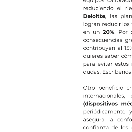
equipos calibrad
Deloitte
, las pla
logran reducir los
en un 
20%
. Por 
consecuencias gra
contribuyen al 15%
quieres saber cóm
para evitar estos 
dudas. Escríbenos
Otro beneficio cr
internacionales,
(dispositivos méd
periódicamente y
asegura la conf