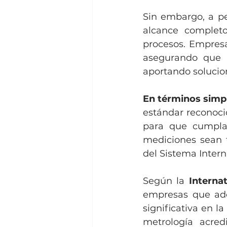
Sin embargo, a pe
alcance completo
procesos. Empres
asegurando que 
aportando solucio
En términos simpl
estándar reconocido
para que cumpla 
mediciones sean t
del Sistema Intern
Según la 
Interna
empresas que adop
significativa en l
metrología acred