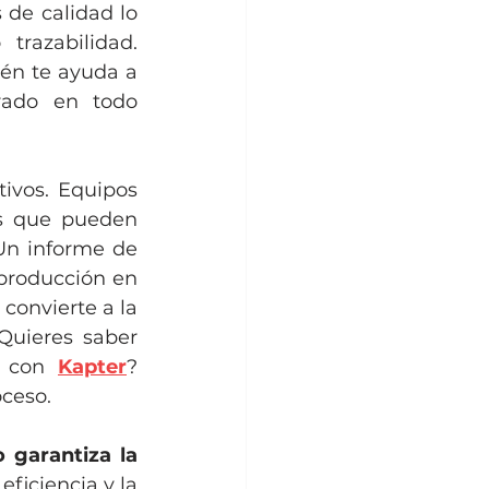
de calidad lo 
hacen debido a problemas relacionados con la calibración o trazabilidad. 
ién te ayuda a 
ado en todo 
ivos. Equipos 
s que pueden 
resultar en desperdicio de materiales, reprocesos y devoluciones. Un informe de 
producción en 
convierte a la 
Quieres saber 
n con 
Kapter
? 
oceso.
 garantiza la 
ficiencia y la 