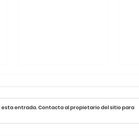
esta entrada. Contacta al propietario del sitio para
Termografía y la Revolución de la
Metro
Energía Sostenible
detrá