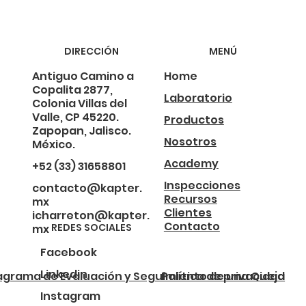
DIRECCIÓN
MENÚ
Antiguo Camino a
Home
Copalita 2877,
Laboratorio
Colonia Villas del
Valle, CP 45220.
Productos
Zapopan, Jalisco.
Nosotros
México.
Academy
+52 (33) 31658801
Inspecciones
contacto@kapter.
Recursos
mx
Clientes
icharreton@kapter.
Contacto
REDES SOCIALES
mx
Facebook
Linkedin
agrama de Evaluación y Seguimiento de una Queja
Política de privacidad
Instagram