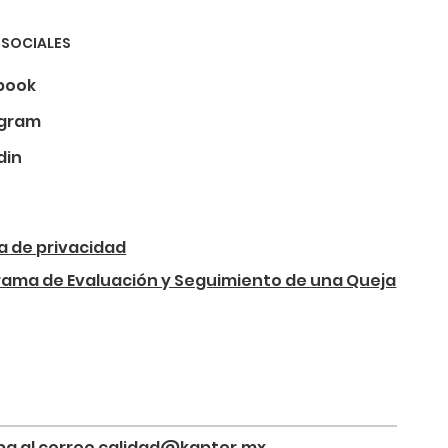
 SOCIALES
book
agram
din
ca de privacidad
rama de Evaluación y Seguimiento de una Queja
riba al correo calidad@kapter.mx