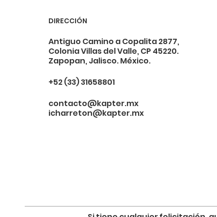
DIRECCIÓN
Antiguo Camino a Copalita 2877,
Colonia Villas del Valle, CP 45220.
Zapopan, Jalisco. México.
+52 (33) 31658801
contacto@kapter.mx
icharreton@kapter.mx
Si tiene cualquier felicitación