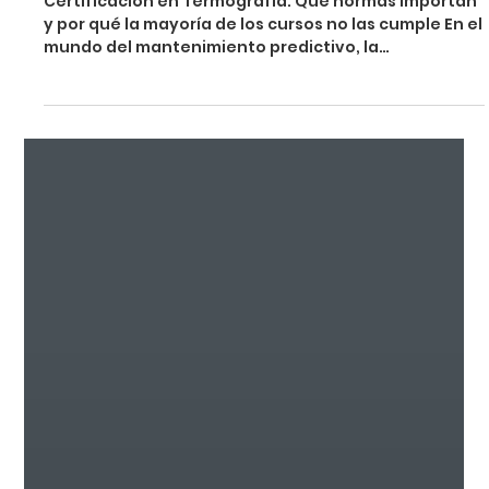
Certificación en Termografía: Qué normas importan
y por qué la mayoría de los cursos no las cumple En el
mundo del mantenimiento predictivo, la
termografía infrarroja es una de las herramientas
más poderosas, pero también una de las más mal
interpretadas. Existe la falsa creencia de que poseer
una cámara térmica convierte automáticamente a
alguien en termógrafo ya que al ver una imagen y
una temperatura infiere que esa es la información
correcta. Esta brecha de conocimiento h