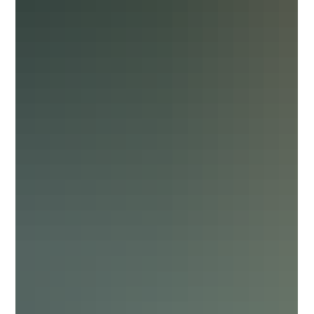
Trazabilidad y Calibración: El patrón de confianza
Para que una inspección sea válida debe ser
trazable. La trazabilidad es la cadena ininterrumpida
de comparaciones que llega hasta los patrones
nacionales o internacionales. En e