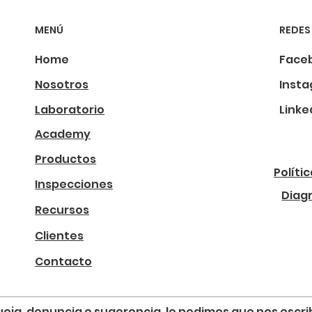
MENÚ
REDES
Home
Face
Nosotros
Inst
Laboratorio
Linke
Academy
Productos
Políti
Inspecciones
Diag
Recursos
Clientes
Contacto
, queja, denuncia o sugerencia, le pedimos que nos esc