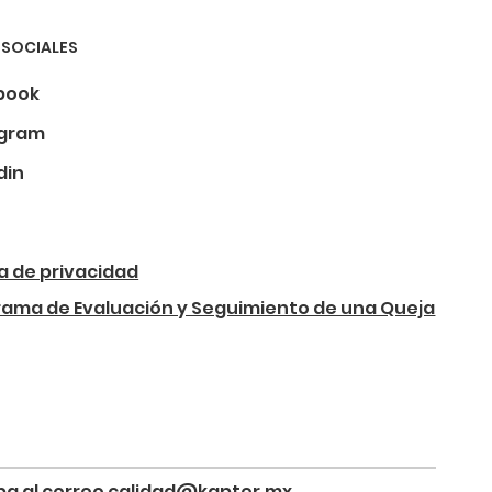
 SOCIALES
book
agram
din
ca de privacidad
rama de Evaluación y Seguimiento de una Queja
riba al correo calidad@kapter.mx