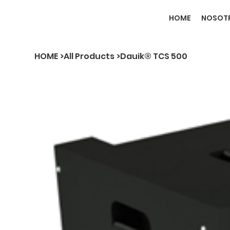
HOME
NOSOT
HOME
>
All Products
>
Dauik® TCS 500