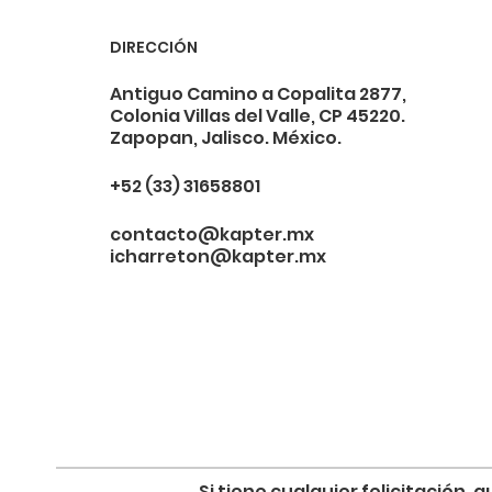
DIRECCIÓN
Antiguo Camino a Copalita 2877,
Colonia Villas del Valle, CP 45220.
Zapopan, Jalisco. México.
+52 (33) 31658801
contacto@kapter.mx
icharreton@kapter.mx
Si tiene cualquier felicitación