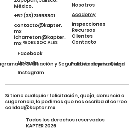
Zapopan, Jalisco.
Nosotros
México.
Academy
+52 (33) 31658801
Inspecciones
contacto@kapter.
Recursos
mx
Clientes
icharreton@kapter.
Contacto
REDES SOCIALES
mx
Facebook
Linkedin
agrama de Evaluación y Seguimiento de una Queja
Política de privacidad
Instagram
Si tiene cualquier felicitación, queja, denuncia o
sugerencia, le pedimos que nos escriba al correo
calidad@kapter.mx
Todos los derechos reservados
KAPTER 2026