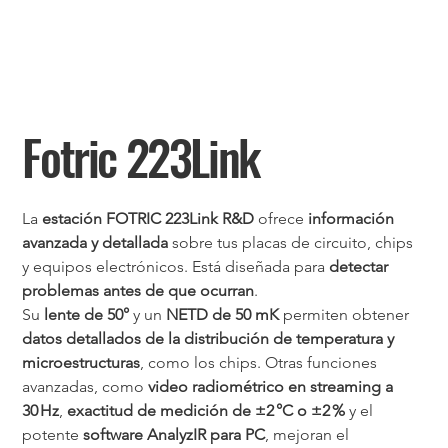
Fotric 223Link
La 
estación FOTRIC 223Link R&D
 ofrece 
información 
avanzada y detallada
 sobre tus placas de circuito, chips 
y equipos electrónicos. Está diseñada para 
detectar 
problemas antes de que ocurran
.
Su 
lente de 50°
 y un 
NETD de 50 mK
 permiten obtener 
datos detallados de la distribución de temperatura y 
microestructuras
, como los chips. Otras funciones 
avanzadas, como 
video radiométrico en streaming a 
30 Hz
, 
exactitud de medición de ±2 °C o ±2 %
 y el 
potente 
software AnalyzIR para PC
, mejoran el 