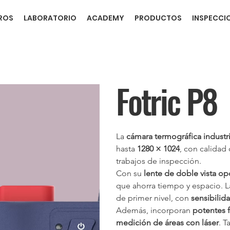
ROS
LABORATORIO
ACADEMY
PRODUCTOS
INSPECCI
Fotric P8
La 
cámara termográfica industr
hasta 
1280 × 1024
, con calidad
trabajos de inspección.
Con su 
lente de doble vista op
que ahorra tiempo y espacio. L
de primer nivel, con 
sensibilid
Además, incorporan 
potentes f
medición de áreas con láser
. 