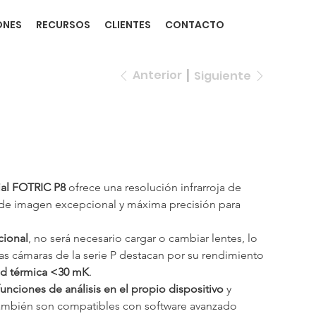
ONES
RECURSOS
CLIENTES
CONTACTO
Anterior
Siguiente
ial FOTRIC P8
 ofrece una resolución infrarroja de 
 de imagen excepcional y máxima precisión para 
cional
, no será necesario cargar o cambiar lentes, lo 
as cámaras de la serie P destacan por su rendimiento 
ad térmica <30 mK
.
unciones de análisis en el propio dispositivo
 y 
También son compatibles con software avanzado 