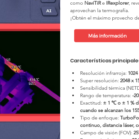
como 
NaviTiR
 e 
IRexplorer
, re
aprovechan la termografía.
¡Obtén el máximo provecho de 
Ficha Técnica
Más información
Características principale
Resolución infrarroja: 
1024 
Super resolución: 
2048 x 1
Sensibilidad térmica (NETD
Rango de temperatura: 
-2
Exactitud: 
± 1 ℃ o ± 1 % de
cuando se alcanzan los 1
Tipo de enfoque: 
TurboFoc
continuo, distancia láser, 
Campo de visión (FOV): 
25