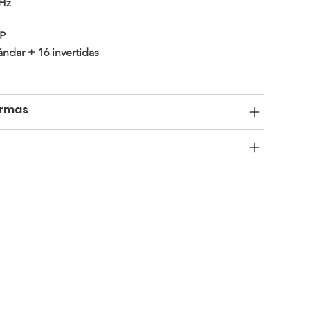
 Hz
MP
ándar + 16 invertidas
armas