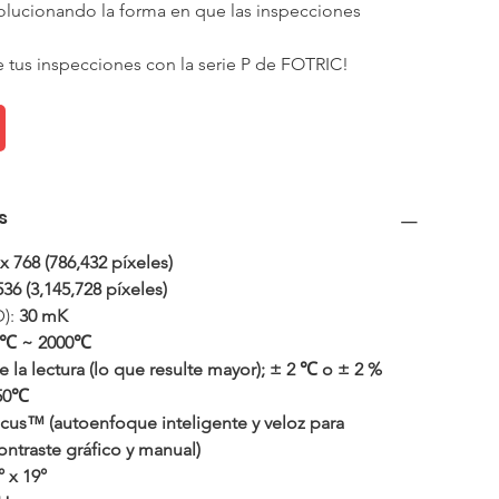
volucionando la forma en que las inspecciones 
tus inspecciones con la serie P de FOTRIC!
s
x 768 (786,432 píxeles)
536 (3,145,728 píxeles)
): 
30 mK
0℃ ~ 2000℃
 la lectura (lo que resulte mayor); ± 2 ℃ o ± 2 % 
550℃
us™ (autoenfoque inteligente y veloz para 
contraste gráfico y manual)
° x 19°