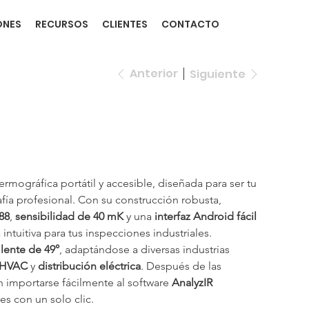
ONES
RECURSOS
CLIENTES
CONTACTO
Anterior
Siguiente
ermográfica portátil y accesible, diseñada para ser tu 
fía profesional. Con su construcción robusta, 
288
, 
sensibilidad de 40 mK
 y una 
interfaz Android fácil 
 intuitiva para tus inspecciones industriales.
 
lente de 49°
, adaptándose a diversas industrias 
HVAC
 y 
distribución eléctrica
. Después de las 
 importarse fácilmente al software 
AnalyzIR
es con un solo clic.