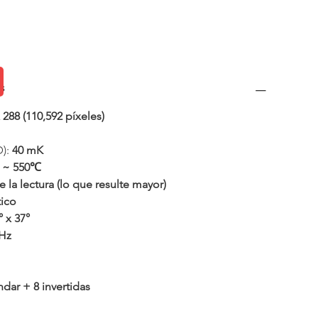
s
 288 (110,592 píxeles)
): 
40 mK
0 ~ 550℃
 la lectura (lo que resulte mayor)
ico
° x 37°
 Hz
ndar + 8 invertidas