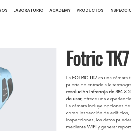
ROS
LABORATORIO
ACADEMY
PRODUCTOS
INSPECCI
Fotric TK7
La 
FOTRIC TK7
 es una cámara t
puerta de entrada a la termogra
resolución infrarroja de 384 × 
de usar
, ofrece una experiencia
La cámara incluye opciones de
como inspección de edificios, 
inspecciones, los datos pueden
mediante 
WiFi
 y generar report