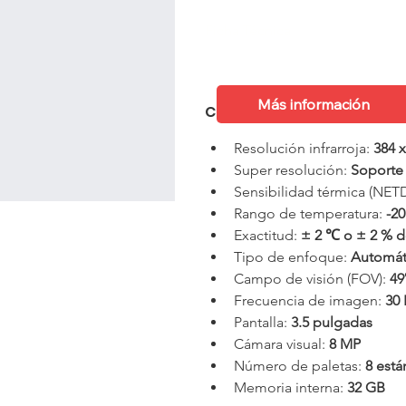
Ficha Técnica
Más información
Características principale
Resolución infrarroja: 
384 x
Super resolución: 
Soporte
Sensibilidad térmica (NETD
Rango de temperatura: 
-2
Exactitud: 
± 2 ℃ o ± 2 % de
Tipo de enfoque: 
Automát
Campo de visión (FOV): 
49
Frecuencia de imagen: 
30
Pantalla: 
3.5 pulgadas
Cámara visual: 
8 MP
Número de paletas: 
8 está
Memoria interna: 
32 GB