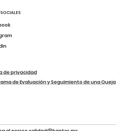
 SOCIALES
book
agram
din
ca de privacidad
rama de Evaluación y Seguimiento de una Queja
riba al correo calidad@kapter.mx