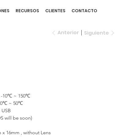
ONES
RECURSOS
CLIENTES
CONTACTO
Anterior
Siguiente
: -10℃ ~ 150℃
-10℃ ~ 50℃
o USB
S will be soon)
x 16mm , without Lens