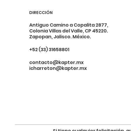
DIRECCIÓN
Antiguo Camino a Copalita 2877,
Colonia Villas del Valle, CP 45220.
Zapopan, Jalisco. México.
+52 (33) 31658801
contacto@kapter.mx
icharreton@kapter.mx
Si tiene cualquier felicitación