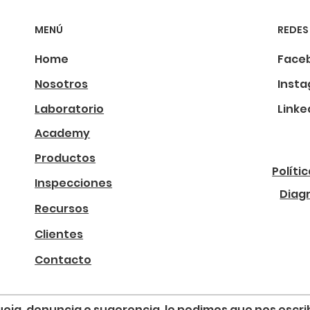
MENÚ
REDES
Home
Face
Nosotros
Inst
Laboratorio
Linke
Academy
Productos
Políti
Inspecciones
Diag
Recursos
Clientes
Contacto
, queja, denuncia o sugerencia, le pedimos que nos esc