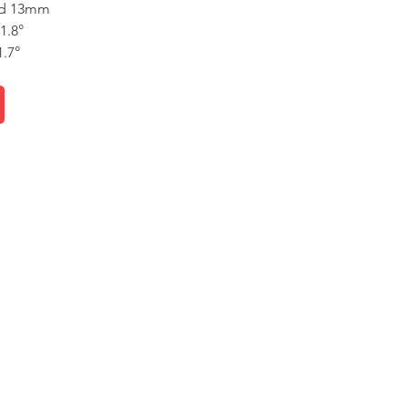
and 13mm
1.8°
1.7°