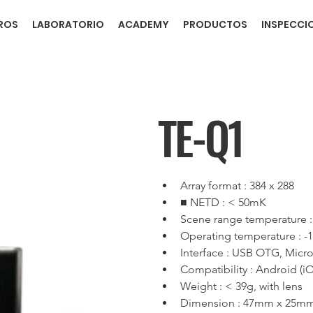
ROS
LABORATORIO
ACADEMY
PRODUCTOS
INSPECCI
TE-Q1
Array format : 384 x 288
■ NETD : < 50mK
Scene range temperature 
Operating temperature : 
Interface : USB OTG, Micr
Compatibility : Android (iO
Weight : < 39g, with lens
Dimension : 47mm x 25mm 