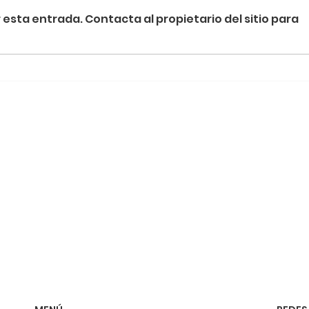
esta entrada. Contacta al propietario del sitio para
Termografía y la Revolución de la
Metro
Energía Sostenible
detrá