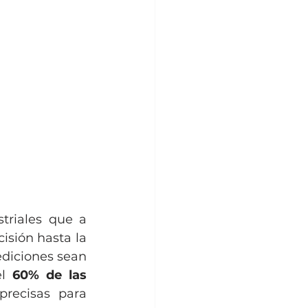
riales que a 
sión hasta la 
ediciones sean 
l 
60% de las 
recisas para 