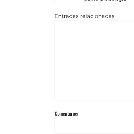
Entradas relacionadas
Certificación en Termografía: Qué
Comentarios
normas importan y por qué la
mayoría de los cursos no las
Certificación en Termografía: